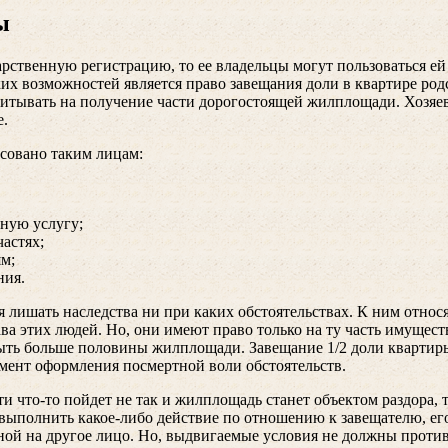
ы
рственную регистрацию, то ее владельцы могут пользоваться е
х возможностей является право завещания доли в квартире родс
читывать на получение части дорогостоящей жилплощади. Хозяе
е.
есовано таким лицам:
ную услугу;
астях;
м;
ния.
я лишать наследства ни при каких обстоятельствах. К ним относ
а этих людей. Но, они имеют право только на ту часть имуществ
 быть больше половины жилплощади. Завещание 1/2 доли квартир
омент оформления посмертной воли обстоятельств.
и что-то пойдет не так и жилплощадь станет объектом раздора, 
 выполнить какое-либо действие по отношению к завещателю, ег
ной на другое лицо. Но, выдвигаемые условия не должны проти