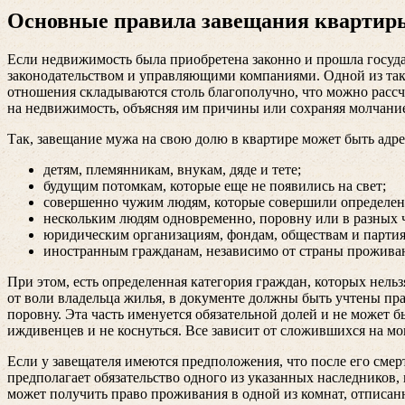
Основные правила завещания квартир
Если недвижимость была приобретена законно и прошла госуда
законодательством и управляющими компаниями. Одной из таки
отношения складываются столь благополучно, что можно расс
на недвижимость, объясняя им причины или сохраняя молчани
Так, завещание мужа на свою долю в квартире может быть адр
детям, племянникам, внукам, дяде и тете;
будущим потомкам, которые еще не появились на свет;
совершенно чужим людям, которые совершили определен
нескольким людям одновременно, поровну или в разных ч
юридическим организациям, фондам, обществам и партия
иностранным гражданам, независимо от страны прожива
При этом, есть определенная категория граждан, которых нельз
от воли владельца жилья, в документе должны быть учтены прав
поровну. Эта часть именуется обязательной долей и не может
иждивенцев и не коснуться. Все зависит от сложившихся на м
Если у завещателя имеются предположения, что после его смерт
предполагает обязательство одного из указанных наследников,
может получить право проживания в одной из комнат, отписан