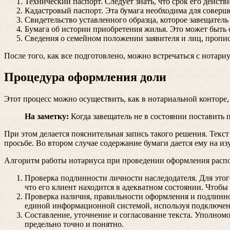
Технический паспорт. Следует знать, что срок его действ
Кадастровый паспорт. Эта бумага необходима для соверш
Свидетельство уставленного образца, которое завещатель
Бумага об истории приобретения жилья. Это может быть с
Сведения о семейном положении заявителя и лиц, пропис
После того, как все подготовлено, можно встречаться с нотари
Процедура оформления доли
Этот процесс можно осуществить, как в нотариальной конторе, 
На заметку:
Когда завещатель не в состоянии поставить п
При этом делается пояснительная запись такого решения. Текст
просьбе. Во втором случае содержание бумаги дается ему на из
Алгоритм работы нотариуса при проведении оформления расп
Проверка подлинности личности наследодателя. Для этого
что его клиент находится в адекватном состоянии. Чтобы
Проверка наличия, правильности оформления и подлинност
единой информационной системой, используя подключен
Составление, уточнение и согласование текста. Уполно
предельно точно и понятно.