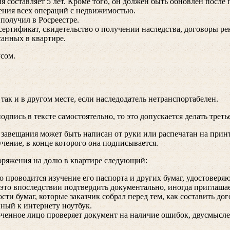
ия составляет 5 лет. Кроме того, он должен быть обновлен посл
ения всех операций с недвижимостью.
 получил в Росреестре.
ертификат, свидетельство о получении наследства, договоры ре
анных в квартире.
усом.
так и в другом месте, если наследодатель нетранспортабелен.
одпись в тексте самостоятельно, то это допускается делать трет
 завещания может быть написан от руки или распечатан на принт
учение, в конце которого она подписывается.
оряжения на долю в квартире следующий:
 проводится изучение его паспорта и других бумаг, удостоверяю
 это впоследствии подтвердить документально, иногда приглаша
и бумаг, которые заказчик собрал перед тем, как составить дог
ный к интернету ноутбук.
моченное лицо проверяет документ на наличие ошибок, двусмыс