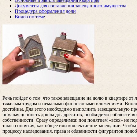
Основные правила завещания квартиры
Документы для составления завещанного имущества
Процедура оформления доли
Видео по теме
Речь пойдет о том, что такое завещание на долю в квартире о
тяжелым трудом и немалыми финансовыми вложениями. Вполне п
достойны. Для этого необходимо выполнить завещательную про
немалая ценность дошла до адресатов, необходимо соблюсти вс
собственности. Сразу определимся: под понятием «всех» не п
такого понятия, как общее или коллективное завещание. Чтоб
процессу наследования, права и обязанности фигурантов подо