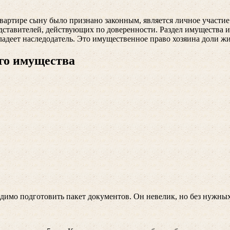
артире сыну было признано законным, является личное участие 
дставителей, действующих по доверенности. Раздел имущества им
адеет наследодатель. Это имущественное право хозяина доли жил
го имущества
ходимо подготовить пакет документов. Он невелик, но без нужн